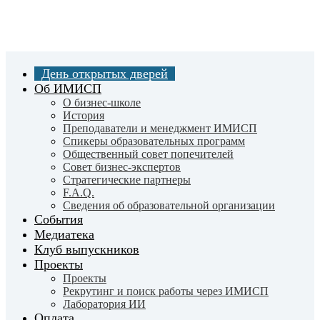
Skip
to
main
content
День открытых дверей
Об ИМИСП
О бизнес-школе
История
Преподаватели и менеджмент ИМИСП
Спикеры образовательных программ
Общественный совет попечителей
Совет бизнес-экспертов
Cтратегические партнеры
F.A.Q.
Сведения об образовательной организации
События
Медиатека
Клуб выпускников
Проекты
Проекты
Рекрутинг и поиск работы через ИМИСП
Лаборатория ИИ
Оплата