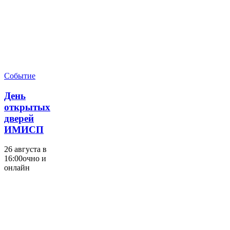
День
Событие
открытых
дверей
День
ИМИСП
открытых
дверей
ИМИСП
26 августа в
16:00
очно и
онлайн