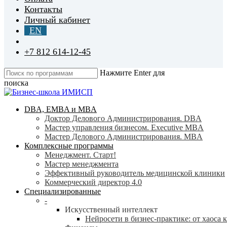
Контакты
Личный кабинет
EN
+7 812 614-12-45
Нажмите Enter для
поиска
Close
Search
search
Menu
DBA, EMBA и MBA
Доктор Делового Администрирования. DBA
Мастер управления бизнесом. Executive MBA
Мастер Делового Администрирования. MBA
Комплексные программы
Менеджмент. Старт!
Мастер менеджмента
Эффективный руководитель медицинской клиники
Коммерческий директор 4.0
Специализированные
-
Искусственный интеллект
Нейросети в бизнес-практике: от хаоса 