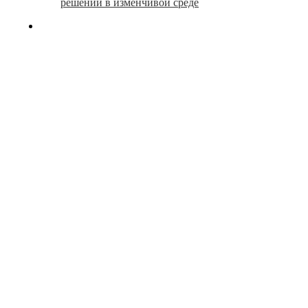
решений в изменчивой среде
search